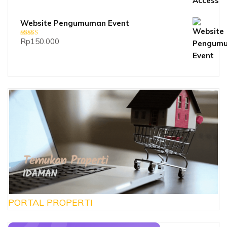
Website Pengumuman Event
Rp
150.000
Dinilai
5.00
dari 5
PORTAL PROPERTI