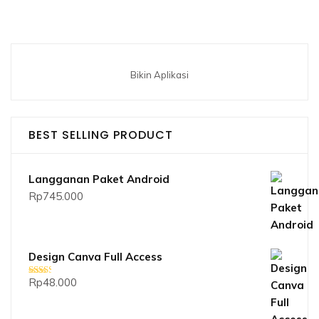
Bikin Aplikasi
BEST SELLING PRODUCT
Langganan Paket Android
Rp
745.000
Design Canva Full Access
Rp
48.000
Dinilai
2.33
dari 5