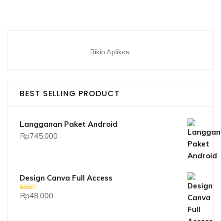
Bikin Aplikasi
BEST SELLING PRODUCT
Langganan Paket Android
Rp
745.000
Design Canva Full Access
Rp
48.000
Dinilai
2.33
dari 5