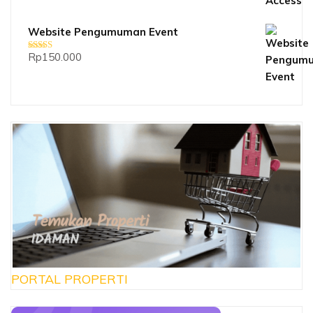
Website Pengumuman Event
Rp
150.000
Dinilai
5.00
dari 5
PORTAL PROPERTI