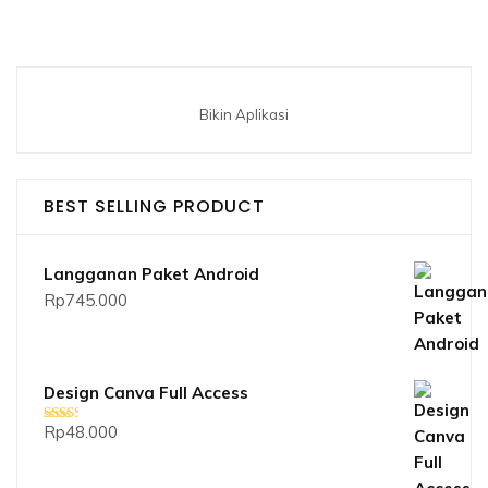
Bikin Aplikasi
BEST SELLING PRODUCT
Langganan Paket Android
Rp
745.000
Design Canva Full Access
Rp
48.000
Dinilai
2.33
dari 5