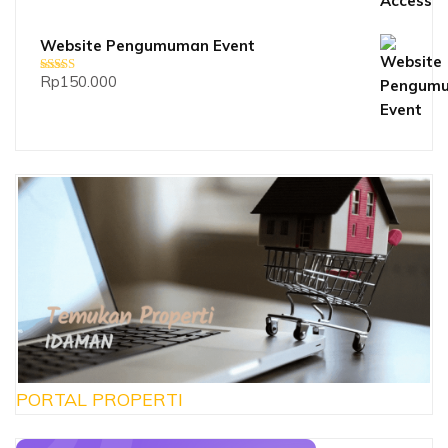
Website Pengumuman Event
Rp
150.000
Dinilai
5.00
dari 5
PORTAL PROPERTI