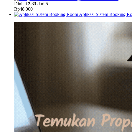
Dinilai
2.33
dari 5
Rp
48.000
Aplikasi Sistem Booking R