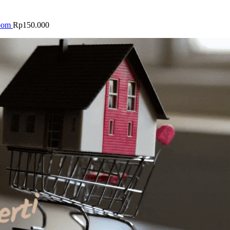
oom
Rp
150.000