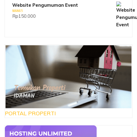
Website Pengumuman Event
Rp
150.000
Dinilai
5.00
dari 5
PORTAL PROPERTI