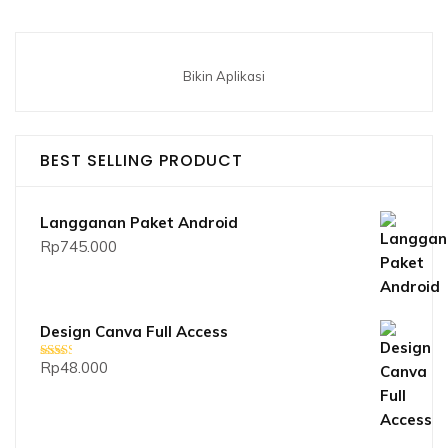
Bikin Aplikasi
BEST SELLING PRODUCT
Langganan Paket Android
Rp
745.000
Design Canva Full Access
Rp
48.000
Dinilai
2.33
dari 5