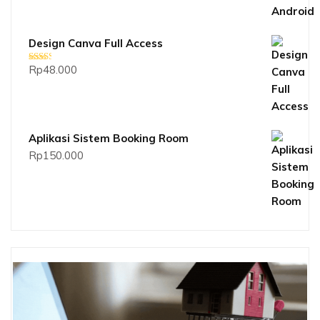
Design Canva Full Access
Rp
48.000
Dinilai
2.33
dari 5
Aplikasi Sistem Booking Room
Rp
150.000