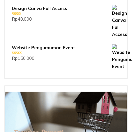
Design Canva Full Access
Rp
48.000
Dinilai
2.33
dari 5
Website Pengumuman Event
Rp
150.000
Dinilai
5.00
dari 5