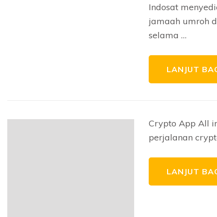
Indosat menyedi
jamaah umroh da
selama …
LANJUT BA
Crypto App All i
perjalanan cryp
LANJUT BA