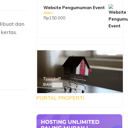
Website Pengumuman Event
Rp
150.000
Dinilai
5.00
dari 5
dibuat dan
kertas.
PORTAL PROPERTI