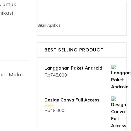
s untuk
ikasi
Bikin Aplikasi
BEST SELLING PRODUCT
Langganan Paket Android
x – Mulai
Rp
745.000
Design Canva Full Access
Rp
48.000
Dinilai
2.33
dari 5