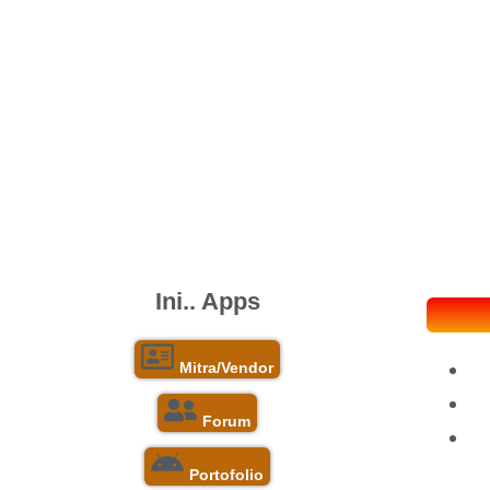
Ini..
Apps
Mitra/Vendor
Forum
Portofolio