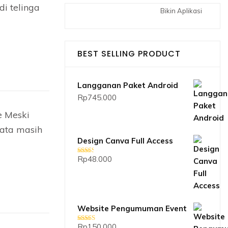
i telinga
Bikin Aplikasi
BEST SELLING PRODUCT
Langganan Paket Android
Rp
745.000
e Meski
yata masih
Design Canva Full Access
Rp
48.000
Dinilai
2.33
dari 5
Website Pengumuman Event
Rp
150.000
Dinilai
5.00