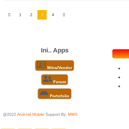
1
2
3
4
Ini..
Apps
Mitra/Vendor
Forum
Portofolio
@2022
Android Mobile
Support By:
MMS