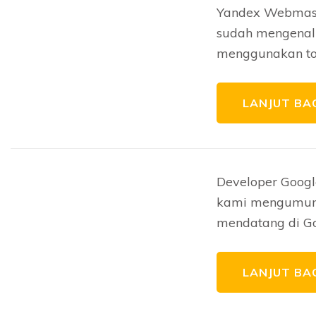
Yandex Webmaste
sudah mengenal
menggunakan too
LANJUT BA
Developer Google
kami mengumumk
mendatang di Goo
LANJUT BA