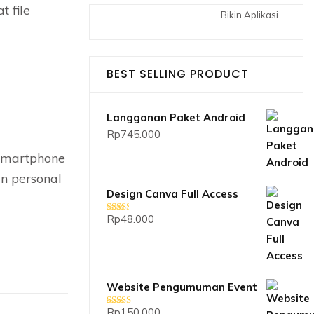
 file
Bikin Aplikasi
BEST SELLING PRODUCT
Langganan Paket Android
Rp
745.000
 smartphone
n personal
Design Canva Full Access
Rp
48.000
Dinilai
2.33
dari 5
Website Pengumuman Event
Rp
150.000
Dinilai
5.00