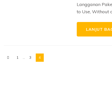
Langganan Paket
to Use, Without 
LANJUT BA
1
…
3
4